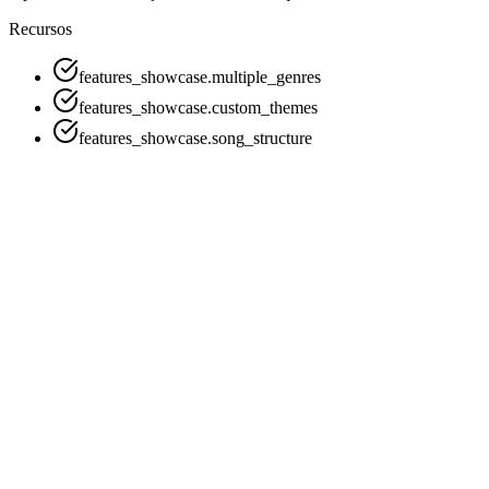
Recursos
features_showcase.multiple_genres
features_showcase.custom_themes
features_showcase.song_structure
Gerar Letras IA Agora
Ver Exemplos de Letras IA
Gerador de Letras IA - Todos os Gêneros Musicais