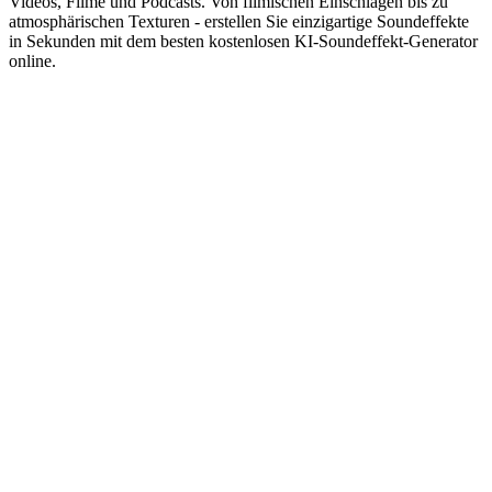
Videos, Filme und Podcasts. Von filmischen Einschlägen bis zu
atmosphärischen Texturen - erstellen Sie einzigartige Soundeffekte
in Sekunden mit dem besten kostenlosen KI-Soundeffekt-Generator
online.
KI-Soundeffekte für Film- und Videoproduktion
Generieren Sie benutzerdefinierte Soundeffekte für Filme mit
unserem KI-Soundeffekt-Generator. Erstellen Sie Foley-,
Atmosphären- und filmische Soundeffekte für Filme, Kurzfilme und
Dokumentationen mit KI.
Foley-Soundeffekte
Atmosphärische Soundeffekte
Übergangs-