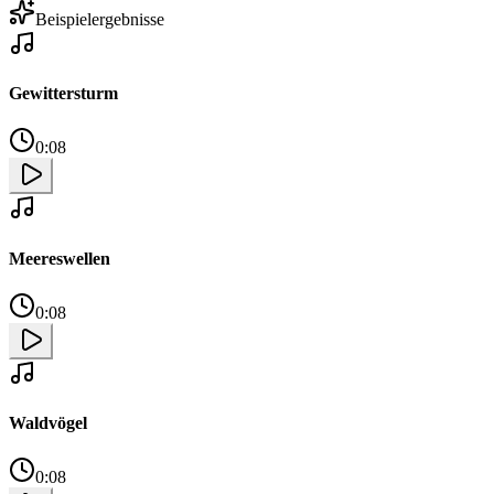
Beispielergebnisse
Gewittersturm
0:08
Meereswellen
0:08
Waldvögel
0:08