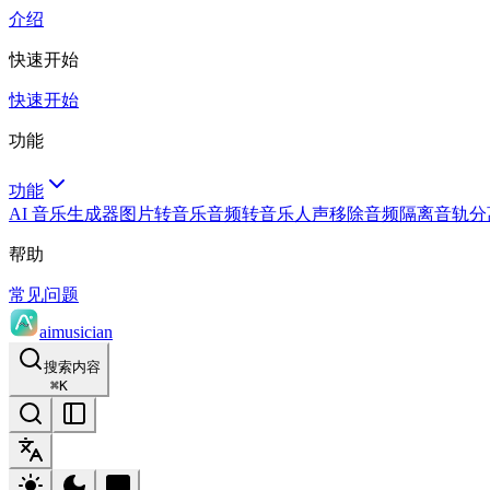
介绍
快速开始
快速开始
功能
功能
AI 音乐生成器
图片转音乐
音频转音乐
人声移除
音频隔离
音轨分
帮助
常见问题
aimusician
搜索内容
⌘
K