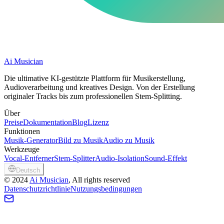
Ai Musician
Die ultimative KI-gestützte Plattform für Musikerstellung,
Audioverarbeitung und kreatives Design. Von der Erstellung
originaler Tracks bis zum professionellen Stem-Splitting.
Über
Preise
Dokumentation
Blog
Lizenz
Funktionen
Musik-Generator
Bild zu Musik
Audio zu Musik
Werkzeuge
Vocal-Entferner
Stem-Splitter
Audio-Isolation
Sound-Effekt
Deutsch
©
2024
Ai Musician
, All rights reserved
Datenschutzrichtlinie
Nutzungsbedingungen